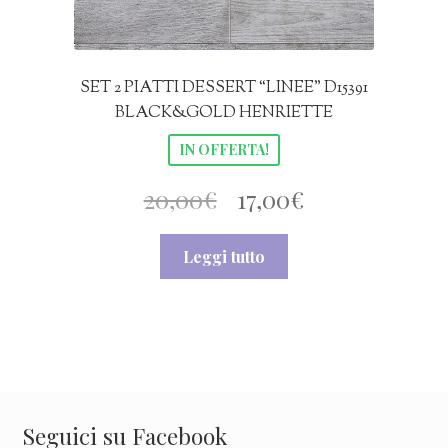
SET 2 PIATTI DESSERT “LINEE” D15391
BLACK&GOLD HENRIETTE
IN OFFERTA!
Il
Il
20,00
€
17,00
€
prezzo
prezzo
Leggi tutto
originale
attuale
era:
è:
20,00€.
17,00€.
Seguici su Facebook