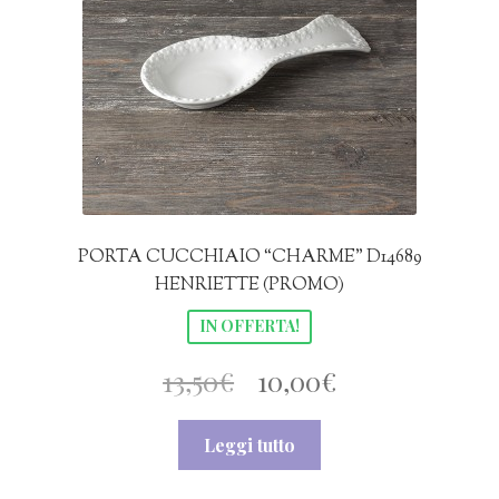
PORTA CUCCHIAIO “CHARME” D14689
HENRIETTE (PROMO)
IN OFFERTA!
Il
Il
13,50
€
10,00
€
prezzo
prezzo
Leggi tutto
originale
attuale