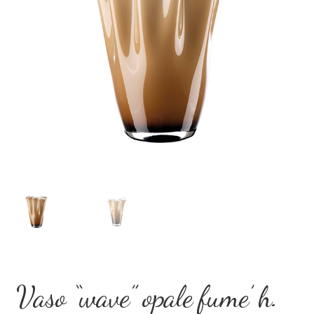
Dove Siamo
Eventi Speciali
Il mio account
Privacy Policy
Recesso
Shop
Termini e Condizioni
Vaso “wave” opale fume’ h.