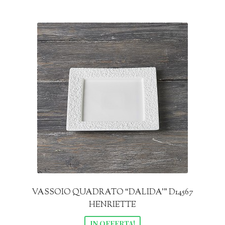
era:
è:
13,50€.
10,00€.
VASSOIO QUADRATO “DALIDA’” D14567
HENRIETTE
IN OFFERTA!