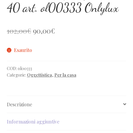
40 art. ol00333 Onlylux
Il
Il
102,00
€
90,00
€
prezzo
prezzo
Esaurito
originale
attuale
era:
è:
COD:
ol00333
102,00€.
90,00€.
Categorie:
Oggettistica
,
Per la casa
Descrizione
Informazioni aggiuntive