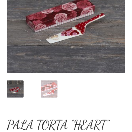
Dove Siamo
Eventi Speciali
Il mio account
Privacy Policy
Recesso
Shop
Termini e Condizioni
PALA TORTA “HEART”