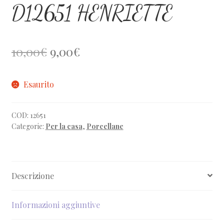
D12651 HENRIETTE
Il
Il
10,00
€
9,00
€
prezzo
prezzo
Esaurito
originale
attuale
era:
è:
COD:
12651
10,00€.
9,00€.
Categorie:
Per la casa
,
Porcellane
Descrizione
Informazioni aggiuntive