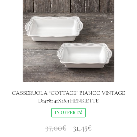
CASSERUOLA “COTTAGE” BIANCO VINTAGE
D14781 41X26.5 HENRIETTE
IN OFFERTA!
Il
Il
37,00
€
31,45
€