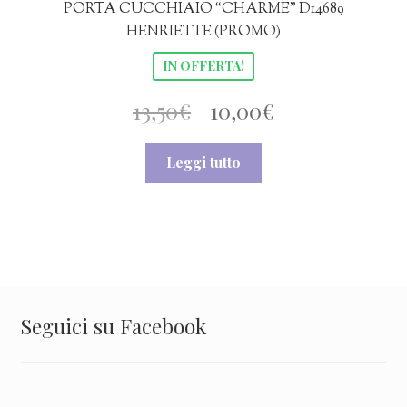
PORTA CUCCHIAIO “CHARME” D14689
HENRIETTE (PROMO)
IN OFFERTA!
Il
Il
13,50
€
10,00
€
prezzo
prezzo
Leggi tutto
originale
attuale
era:
è:
13,50€.
10,00€.
Seguici su Facebook