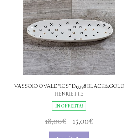
VASSOIO OVALE “ICS” D15398 BLACK&GOLD
HENRIETTE
IN OFFERTA!
Il
Il
18,00
€
15,00
€
prezzo
prezzo