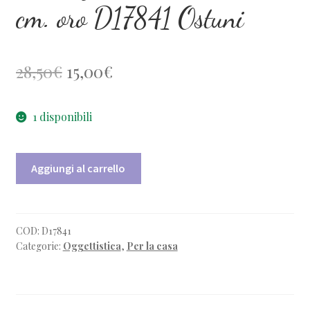
cm. oro D17841 Ostuni
Il
Il
28,50
€
15,00
€
prezzo
prezzo
1 disponibili
originale
attuale
era:
è:
Decorazione
Aggiungi al carrello
28,50€.
15,00€.
muro
rosa
27
cm.
COD:
D17841
Categorie:
Oggettistica
,
Per la casa
oro
D17841
Ostuni
quantità