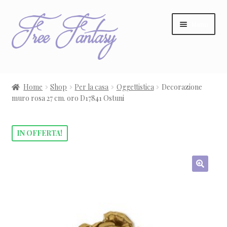
Vai
Vai
Menu
alla
al
navigazione
contenuto
Home
Home
Shop
Per la casa
Oggettistica
Decorazione
muro rosa 27 cm. oro D17841 Ostuni
Carrello
Cassa
IN OFFERTA!
Contatti
Cookie policy
Cosa stai cercando