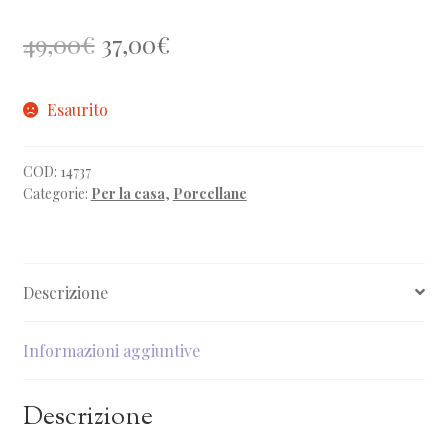
Il
Il
49,00
€
37,00
€
prezzo
prezzo
Esaurito
originale
attuale
era:
è:
COD:
14737
49,00€.
37,00€.
Categorie:
Per la casa
,
Porcellane
Descrizione
Informazioni aggiuntive
Descrizione