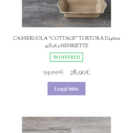
CASSERUOLA “COTTAGE” TORTORA D14600
41X26.5 HENRIETTE
IN OFFERTA!
Il
Il
34,00
€
28,90
€
prezzo
prezzo
Leggi tutto
originale
attuale
era:
è:
34,00€.
28,90€.