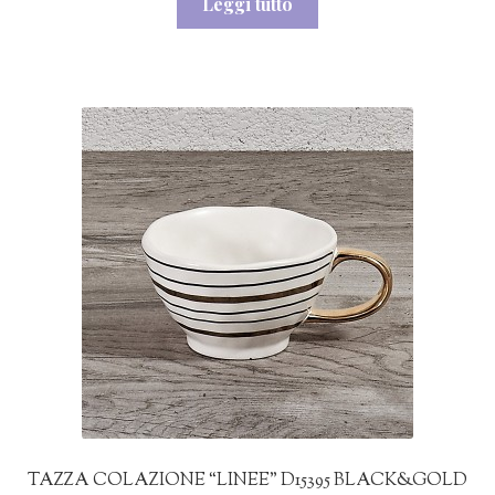
Leggi tutto
originale
attuale
era:
è:
20,00€.
17,00€.
TAZZA COLAZIONE “LINEE” D15395 BLACK&GOLD