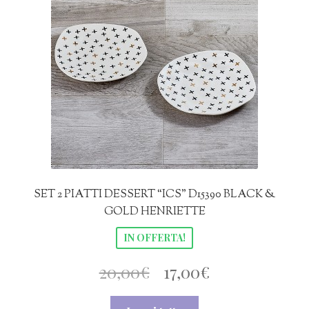
SET 2 PIATTI DESSERT “ICS” D15390 BLACK &
GOLD HENRIETTE
IN OFFERTA!
Il
Il
20,00
€
17,00
€
prezzo
prezzo