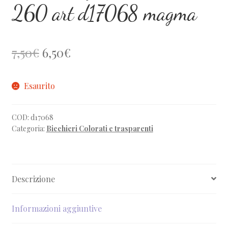
260 art d17068 magma
Il
Il
7,50
€
6,50
€
prezzo
prezzo
Esaurito
originale
attuale
era:
è:
COD:
d17068
7,50€.
6,50€.
Categoria:
Bicchieri Colorati e trasparenti
Descrizione
Informazioni aggiuntive