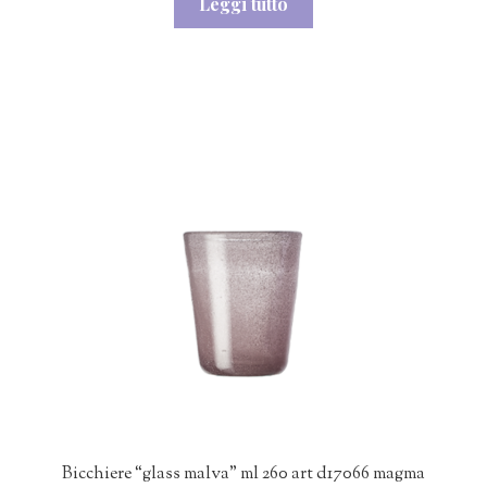
Leggi tutto
originale
attuale
era:
è:
7,50€.
6,50€.
Bicchiere “glass malva” ml 260 art d17066 magma