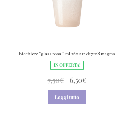
Bicchiere “glass rosa ” ml 260 art d17108 magma
IN OFFERTA!
Il
Il
7,50
€
6,50
€
prezzo
prezzo
Leggi tutto
originale
attuale
era:
è:
7,50€.
6,50€.