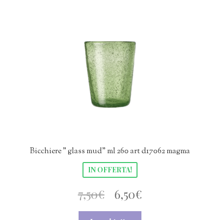
Bicchiere ” glass mud” ml 260 art d17062 magma
IN OFFERTA!
Il
Il
7,50
€
6,50
€
prezzo
prezzo