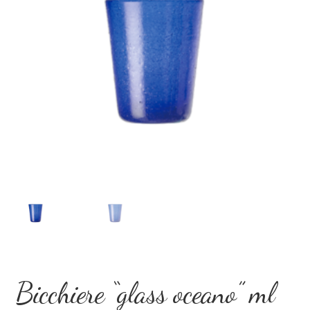
Dove Siamo
Eventi Speciali
Il mio account
Privacy Policy
Recesso
Shop
Termini e Condizioni
Bicchiere “glass oceano” ml